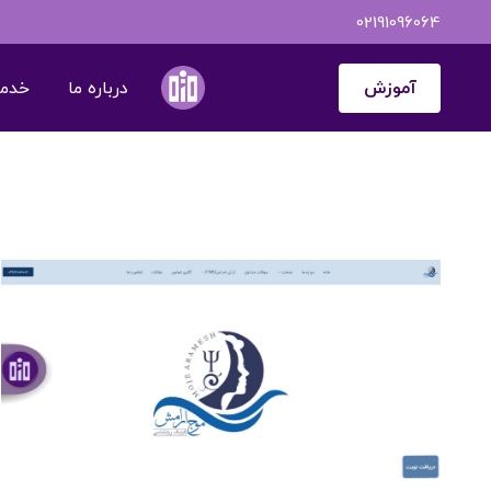
02191096064
آموزش
درباره ما
خدمات