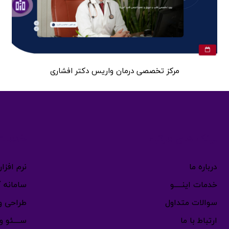
مرکز تخصصی درمان واریس دکتر افشاری
لینک های مرتبط
خدمات ا
درباره ما
نرم افز
خدمات اینـــــو
سامانه گ
سوالات متداول
طراحی وب
ارتباط با ما
ســــئو 